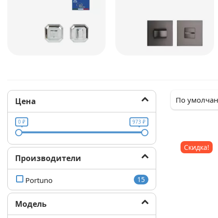
классика
Цена
0 ₽
973 ₽
Скидка!
Производители
Portuno
15
Модель