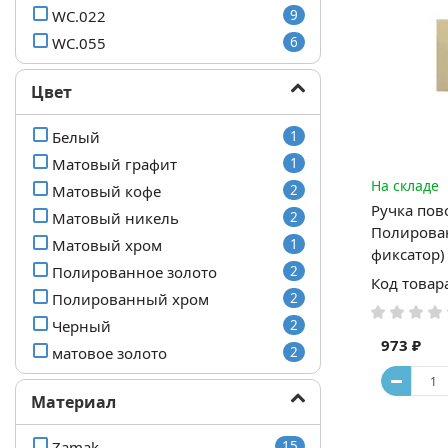
WC.022
9
WC.055
6
Цвет
Белый
1
Матовый графит
1
На складе
Матовый кофе
2
Ручка пов
Матовый никель
2
Полирован
Матовый хром
1
фиксатор)
Полированное золото
2
Код товар
Полированный хром
2
Черный
2
973 ₽
матовое золото
2
Материал
Zamak
15