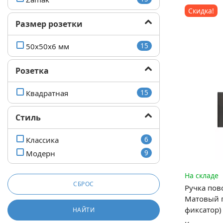
Скидка!
Размер розетки
50x50x6 мм
15
Розетка
Квадратная
15
Стиль
Классика
6
Модерн
9
На складе
СБРОС
Ручка пов
Матовый г
фиксатор)
НАЙТИ