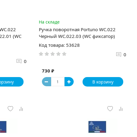
На складе
 WC.022
Ручка поворотная Portuno WC.022
22.01 (WC
Черный WC.022.03 (WC фиксатор)
Код товара: 53628
0
0
730 ₽
орзину
В корзину