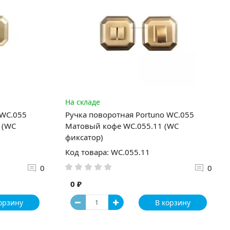
На складе
 WC.055
Ручка поворотная Portuno WC.055
 (WC
Матовый кофе WC.055.11 (WC
фиксатор)
Код товара: WC.055.11
0
0
0 ₽
орзину
В корзину