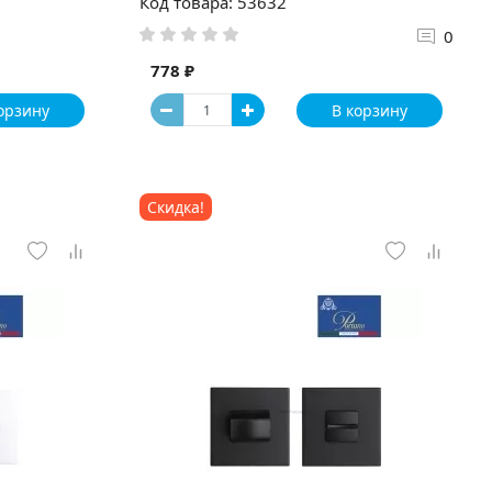
Код товара: 53632
0
778 ₽
орзину
В корзину
Скидка!