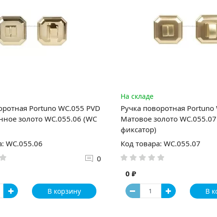
На складе
оротная Portuno WC.055 PVD
Ручка поворотная Portuno
ное золото WC.055.06 (WC
Матовое золото WC.055.07
фиксатор)
а: WC.055.06
Код товара: WC.055.07
0
0 ₽
В корзину
В к