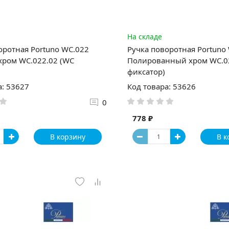
На складе
оротная Portuno WC.022
Ручка поворотная Portuno
ром WC.022.02 (WC
Полированный хром WC.0
фиксатор)
а: 53627
Код товара: 53626
0
778 ₽
В корзину
В к