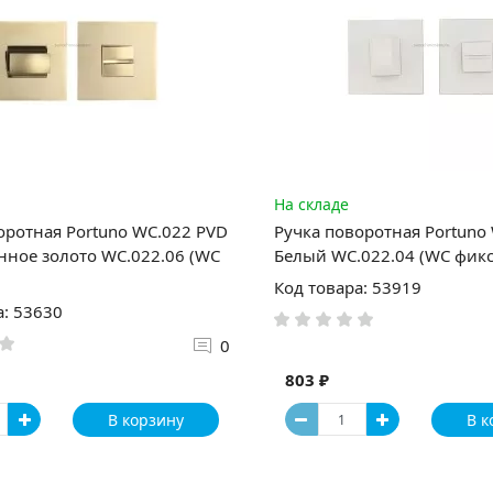
На складе
оротная Portuno WC.022 PVD
Ручка поворотная Portuno
ное золото WC.022.06 (WC
Белый WC.022.04 (WC фикс
Код товара: 53919
а: 53630
0
803 ₽
В корзину
В к