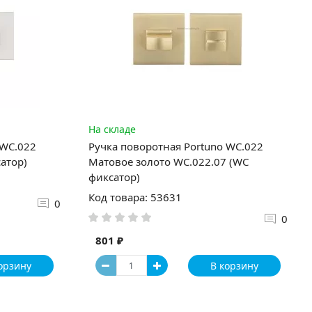
На складе
 WC.022
Ручка поворотная Portuno WC.022
атор)
Матовое золото WC.022.07 (WC
фиксатор)
Код товара: 53631
0
0
801 ₽
орзину
В корзину