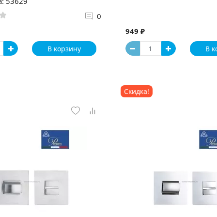
а: 53629
0
949 ₽
В корзину
В к
Скидка!