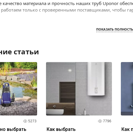
 качество материала и прочность наших труб Uponor обес
 работаем только с проверенными поставщиками, чтобы га
жности, трубы Uponor также отличаются простотой монтаж
ПОКАЗАТЬ ПОЛНОСТ
я использования в водопроводных, отопительных и других 
е трубы Uponor у нас и получите преимущества, которые о
чь вам выбрать наиболее подходящие трубы и предостави
ние статьи
качество и профессионализм - все это вы найдете в нашей 
безупречную работу вашей системы!
5273
7796
ьно выбрать
Как выбрать
Как 