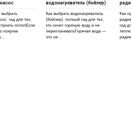
насос
водонагреватель (бойлер)
ради
о выбрать
Как выбрать водонагреватель
Как п
ос: гид для тех,
(бойлер): полный гид для тех,
радиа
устроить потопЕсли
кто хочет горячую воду и не
гид дл
о покупке
переплачиватьГорячая вода —
тепле
...
это не...
радиа