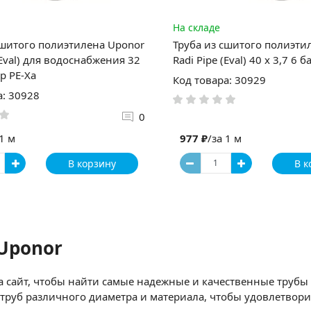
На складе
сшитого полиэтилена Uponor
Труба из сшитого полиэти
(Eval) для водоснабжения 32
Radi Pipe (Eval) 40 x 3,7 6 б
ар PE-Xa
Код товара: 30929
а: 30928
0
 1 м
977 ₽
/за 1 м
В корзину
В к
Uponor
а сайт, чтобы найти самые надежные и качественные труб
труб различного диаметра и материала, чтобы удовлетвори