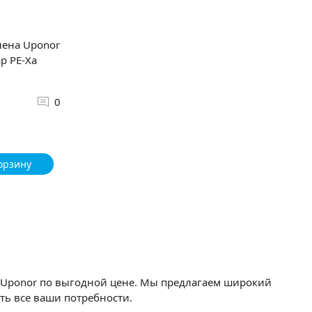
лена Uponor
ар PE-Xa
0
орзину
ы Uponor по выгодной цене. Мы предлагаем широкий
ть все ваши потребности.