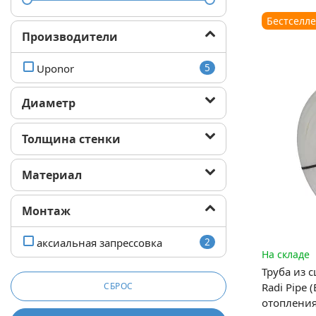
Бестселл
Производители
Uponor
5
Диаметр
Толщина стенки
Материал
Монтаж
аксиальная запрессовка
2
На складе
Труба из 
СБРОС
Radi Pipe (
отоплени