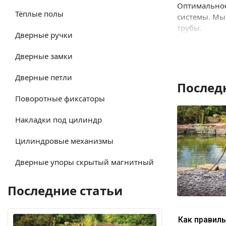
Оптимальное
Тёплые полы
системы. Мы
трубы.
Дверные ручки
Помимо наде
подходят дл
Дверные замки
Приобретайт
Дверные петли
готова помо
Послед
Поворотные фиксаторы
Надежность, 
обеспечьте 
Накладки под цилиндр
Цилиндровые механизмы
Дверные упоры скрытый магнитный
Последние статьи
Как правил