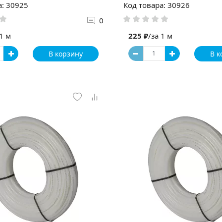
а: 30925
Код товара: 30926
0
 1 м
225 ₽
/за 1 м
В корзину
В к