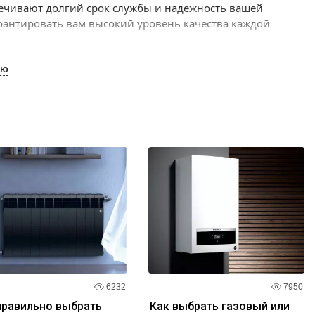
печивают долгий срок службы и надежность вашей
рантировать вам высокий уровень качества каждой
а и экономичностью эксплуатации. Они идеально
ЬЮ
системах.
ни предлагают. Наша команда профессионалов всегда
ть индивидуальную консультацию.
категории "Трубы Uponor". Закажите их прямо сейчас и
6232
7950
правильно выбрать
Как выбрать газовый или