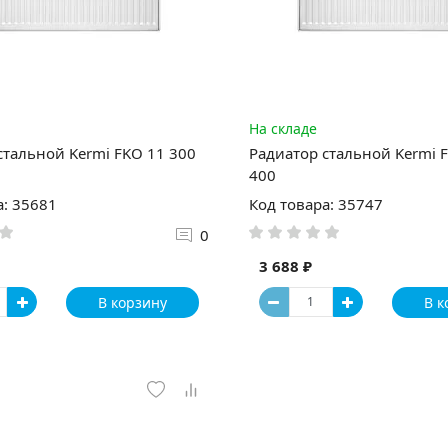
На складе
стальной Kermi FKO 11 300
Радиатор стальной Kermi 
400
а: 35681
Код товара: 35747
0
3 688 ₽
В корзину
В к