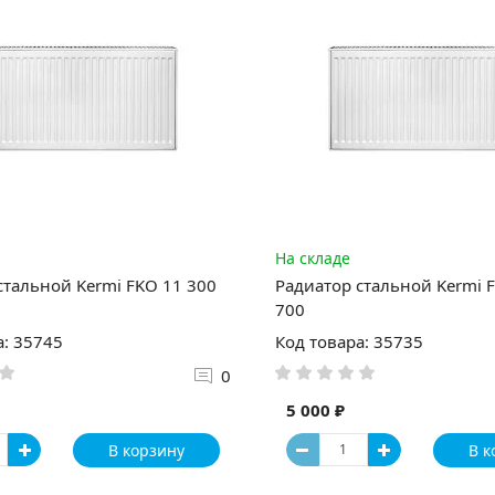
На складе
стальной Kermi FKO 11 300
Радиатор стальной Kermi 
700
а: 35745
Код товара: 35735
0
5 000 ₽
В корзину
В к