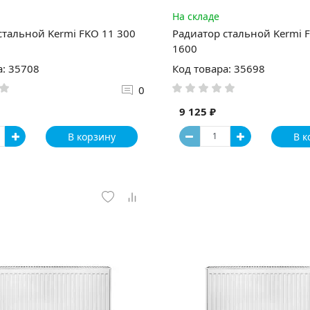
На складе
стальной Kermi FKO 11 300
Радиатор стальной Kermi 
1600
а: 35708
Код товара: 35698
0
9 125 ₽
В корзину
В к