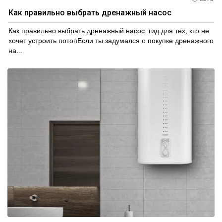
Гарантия качества: мы уверены в надежности
Как правильно выбрать дренажный насос
наших продуктов, поэтому предоставляем
гарантию на все расширительные баки.
Как правильно выбрать дренажный насос: гид для тех, кто не
Сделайте правильный выбор, чтобы обеспечить
хочет устроить потопЕсли ты задумался о покупке дренажного
долговечность и безопасность вашей системы.
на...
Закажите расширительные баки у нас прямо сейчас и
получите надежное решение для вашего
оборудования.