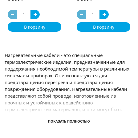
В корзину
В корзину
Нагревательные кабели - это специальные
термоэлектрические изделия, предназначенные для
поддержания необходимой температуры в различных
системах и приборах. Они используются для
предотвращения перегрева и предотвращения
повреждения оборудования. Нагревательные кабели
представляют собой провода, изготовленные из
прочных и устойчивых к воздействию
термоэлектрических материалов, и они могут быть
изготовлены из различных типов проводников,
ПОКАЗАТЬ ПОЛНОСТЬЮ
включая медь, алюминий, нержавеющую сталь и
другие. Кабели могут иметь различные длины и
диаметры и могут быть использованы для