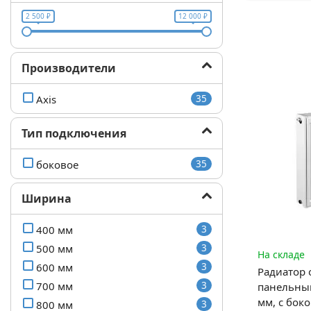
2 500 ₽
12 000 ₽
Производители
Axis
35
Тип подключения
боковое
35
Ширина
400 мм
3
500 мм
3
На складе
600 мм
3
Радиатор 
700 мм
3
панельный
мм, с бо
800 мм
3