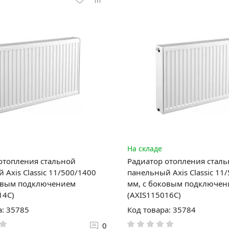
На складе
отопления стальной
Радиатор отопления стал
 Axis Classic 11/500/1400
панельный Axis Classic 11
ковым подключением
мм, с боковым подключе
14C)
(AXIS115016C)
а: 35785
Код товара: 35784
0