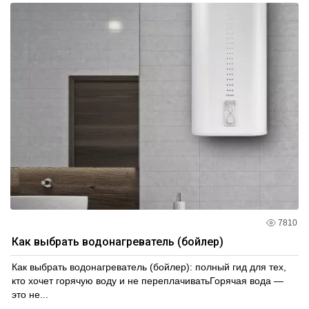
Благодаря применению передовых технологий и
профессиональному подходу, мы гарантируем высокую
надежность и долговечность нашей продукции. Наша
команда экспертов всегда готова предоставить
подробную консультацию и помочь выбрать
оптимальное решение для вашей системы. Покупая
наши коллекторные шкафы, вы получаете надежное и
передовое оборудование, которое значительно
улучшит работу вашей системы управления.
7810
Как выбрать водонагреватель (бойлер)
Как выбрать водонагреватель (бойлер): полный гид для тех,
кто хочет горячую воду и не переплачиватьГорячая вода —
это не...