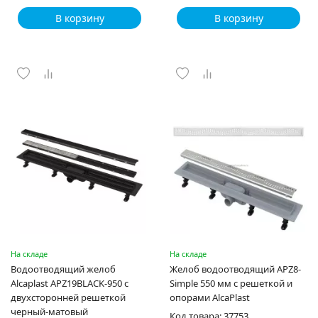
В корзину
В корзину
На складе
На складе
Водоотводящий желоб
Желоб водоотводящий APZ8-
Alcaplast APZ19BLACK-950 с
Simple 550 мм с решеткой и
двухсторонней решеткой
опорами AlcaPlast
черный-матовый
Код товара: 37753