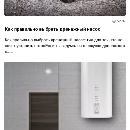
можете быть уверены в их качестве и долговечности.
Мы предлагаем конкурентоспособные цены и
оперативную доставку, чтобы ваш проект по
5276
строительству или обслуживанию канализации был
максимально удобным и эффективным.
Как правильно выбрать дренажный насос
Выбирайте надежность и качество – выбирайте наши
Как правильно выбрать дренажный насос: гид для тех, кто не
канализационные трубы и фитинги для вашего
хочет устроить потопЕсли ты задумался о покупке дренажного
проекта!
на...