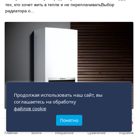
тех, кто хочет жить в тепле и не переплачиватьВыбор
радиатора о...
Продолжая использовать наш сайт, вы
соглашаетесь на обработку
файлов cookie
7957
Понятно
0
0
0
Как выбрать газовый или электрический котел
Главная
Войти
Избранное
Сравнение
Корзина
Как выбрать газовый или электрический котел: полный гид для