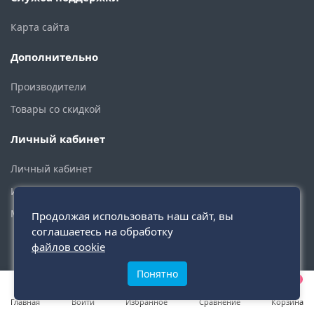
Карта сайта
Дополнительно
Производители
Товары со скидкой
Личный кабинет
Личный кабинет
История заказов
Мои закладки
Продолжая использовать наш сайт, вы
соглашаетесь на обработку
файлов cookie
Понятно
0
0
0
Главная
Войти
Избранное
Сравнение
Корзина
2015 - 2026 © santehmoskva.ru — интернет-магазин сантехники