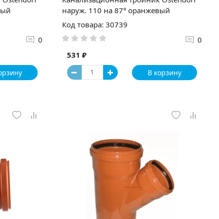
вый
наруж. 110 на 87° оранжевый
Код товара: 30739
0
0
531 ₽
орзину
В корзину