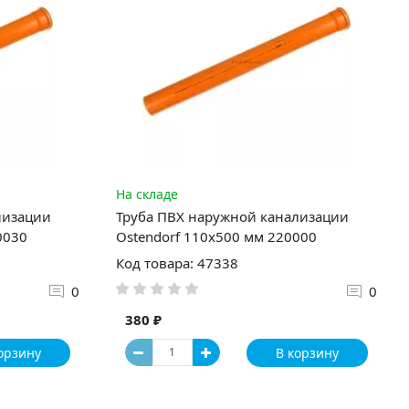
На складе
лизации
Труба ПВХ наружной канализации
0030
Ostendorf 110х500 мм 220000
Код товара: 47338
0
0
380 ₽
орзину
В корзину