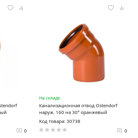
На складе
tendorf
Канализационная отвод Ostendorf
вый
наруж. 160 на 30° оранжевый
Код товара: 30738
0
0