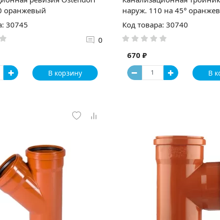
0 оранжевый
наруж. 110 на 45° оранже
а: 30745
Код товара: 30740
0
670 ₽
В корзину
В к