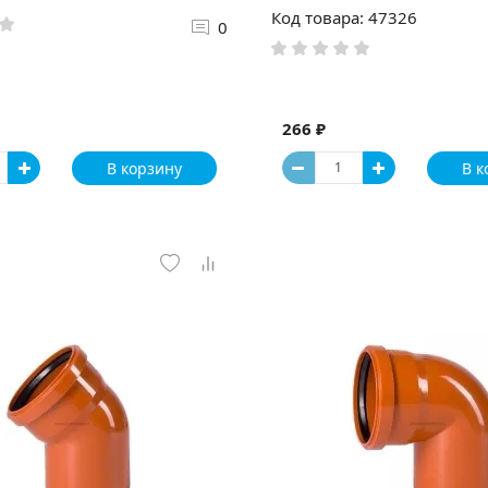
Код товара: 47326
0
266 ₽
В корзину
В к