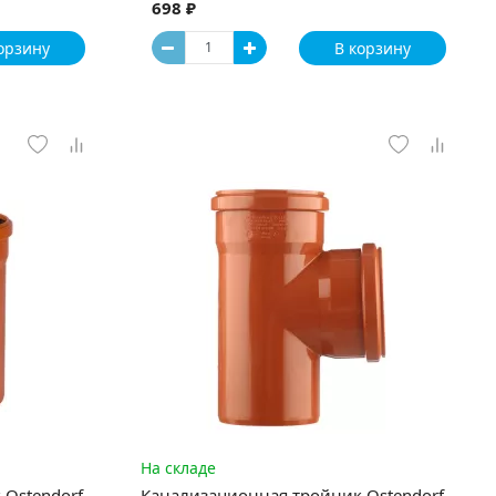
698 ₽
орзину
В корзину
На складе
 Ostendorf
Канализационная тройник Ostendorf