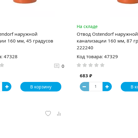
На складе
endorf наружной
Отвод Ostendorf наружной
ии 160 мм, 45 градусов
канализации 160 мм, 87 г
222240
а: 47328
Код товара: 47329
0
683 ₽
В корзину
В к