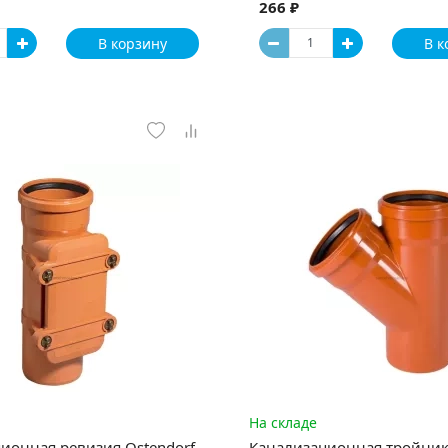
266 ₽
В корзину
В к
На складе
ионная ревизия Ostendorf
Канализационная тройник