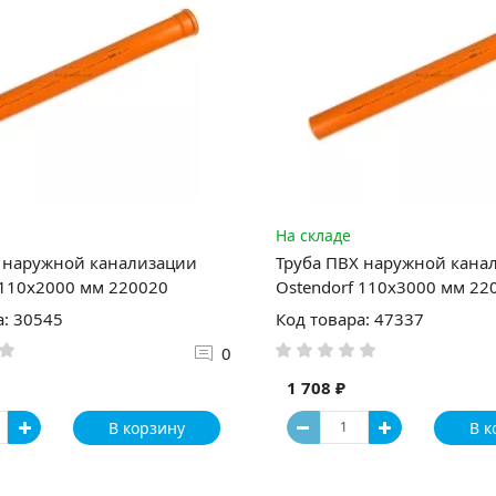
На складе
 наружной канализации
Труба ПВХ наружной кана
 110х2000 мм 220020
Ostendorf 110х3000 мм 22
а: 30545
Код товара: 47337
0
1 708 ₽
В корзину
В к