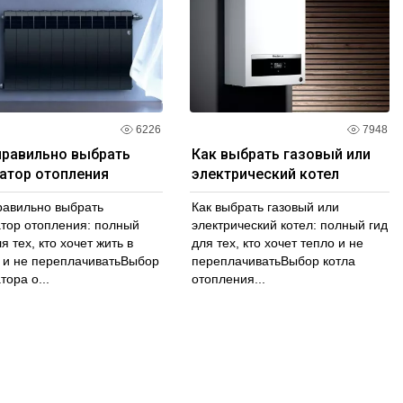
 самоклеящихся лент в других местах. Закажите
е для своих задач по приклеиванию и соединению!
6226
7948
правильно выбрать
Как выбрать газовый или
атор отопления
электрический котел
равильно выбрать
Как выбрать газовый или
тор отопления: полный
электрический котел: полный гид
я тех, кто хочет жить в
для тех, кто хочет тепло и не
 и не переплачиватьВыбор
переплачиватьВыбор котла
тора о...
отопления...