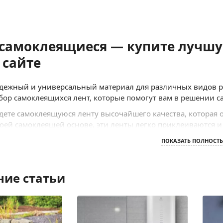
самоклеящиеся — купите лучшу
 сайте
дежный и универсальный материал для различных видов ра
ор самоклеящихся лент, которые помогут вам в решении с
йдете самоклеящуюся ленту высочайшего качества, которая
оей самоклеящей основе, эти ленты легко приклеиваются и
ло, металл, пластик и дерево.
ПОКАЗАТЬ ПОЛНОСТ
рия предлагает самоклеящиеся ленты различных размеров и
ать самоклеящуюся ленту с водостойким покрытием для исп
термостойкостью для применения в высоких температурах.
ние статьи
ными функциями, такими как антискользящие, амортизир
оклеящиеся ленты у нас, вы получаете продукцию от ведущ
надежность. Мы гарантируем, что наши ленты легко в испол