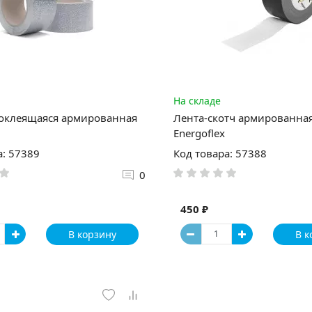
На складе
моклеящаяся армированная
Лента-скотч армированна
Energoflex
а: 57389
Код товара: 57388
0
450 ₽
В корзину
В к