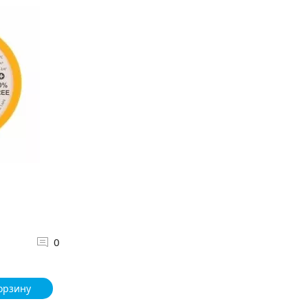
0
орзину