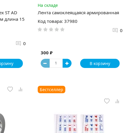
На складе
ex ST AD
Лента самоклеящаяся армированная
м длина 15
Код товара: 37980
0
0
300 ₽
орзину
В корзину
Бестселлер