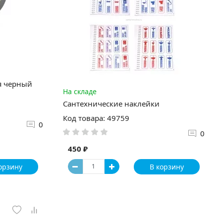
я черный
На складе
Сантехнические наклейки
Код товара: 49759
0
0
450 ₽
орзину
В корзину