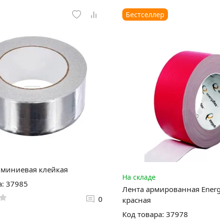
Бестселлер
юминиевая клейкая
На складе
а: 37985
Лента армированная Energ
0
красная
Код товара: 37978