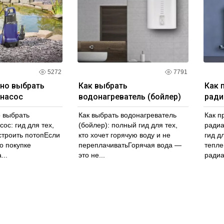
ремя и энергию на поиск и сравнение различных вариантов
ся ленты у нас прямо сейчас и получите идеальное решени
5272
7791
ьно выбрать
Как выбрать
Как 
насос
водонагреватель (бойлер)
ради
о выбрать
Как выбрать водонагреватель
Как п
ос: гид для тех,
(бойлер): полный гид для тех,
радиа
устроить потопЕсли
кто хочет горячую воду и не
гид дл
о покупке
переплачиватьГорячая вода —
тепле
...
это не...
радиа