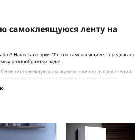
ю самоклеящуюся ленту на
бот? Наша категория "Ленты самоклеящиеся" предлагает
амых разнообразных задач.
 обеспечит надежную фиксацию и прочность соединения.
 могут использоваться на различных поверхностях,
ЬЮ
 цветов, а также с различными характеристиками. Вы
ользования во влажных условиях, или ленту с
 Кроме того, мы предлагаем самоклеящиеся ленты с
ующие или усиленные стержневыми волокнами.
их производителей, которые гарантируют высокое
ьзовании, безопасны и эффективны.