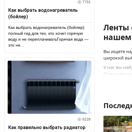
7791
Как выбрать водонагреватель
(бойлер)
Ленты 
Как выбрать водонагреватель (бойлер):
полный гид для тех, кто хочет горячую
нашем
воду и не переплачиватьГорячая вода —
это не...
Вы ищете на
широкий выб
У нас вы на
Благодаря св
включая стек
Наша катего
можете выбр
повышенной 
Послед
дополнитель
Покупая сам
6226
качество и 
Как правильно выбрать радиатор