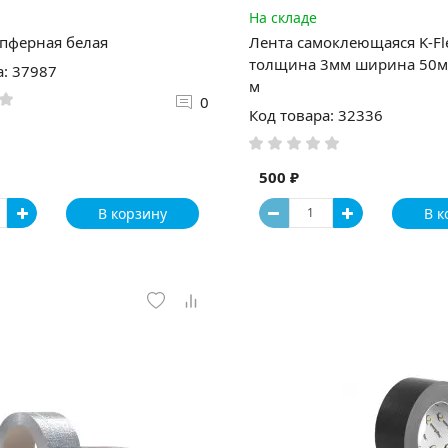
На складе
пферная белая
Лента самоклеющаяся K-Fl
толщина 3мм ширина 50м
а: 37987
м
0
Код товара: 32336
500 ₽
В корзину
В к