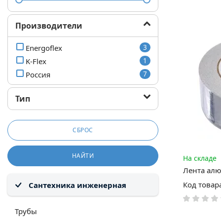
Производители
Energoflex
3
K-Flex
1
Россия
7
Тип
СБРОС
НАЙТИ
На складе
Лента ал
Код товар
Сантехника инженерная
Трубы