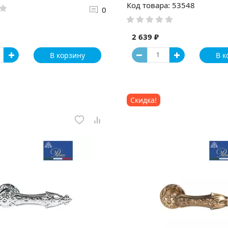
Код товара: 53548
0
2 639 ₽
В корзину
В к
Скидка!