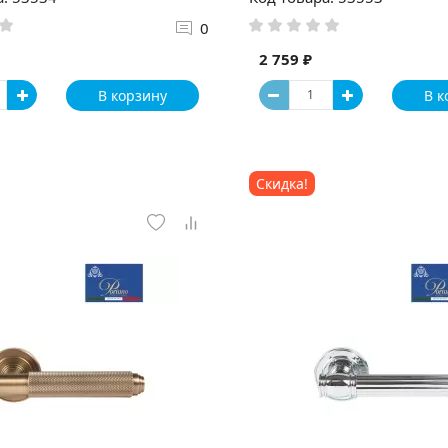
0
2 759 ₽
В корзину
В к
Скидка!