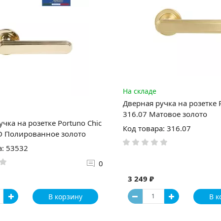
На складе
Дверная ручка на розетке P
316.07 Матовое золото
чка на розетке Portuno Chic
Код товара: 316.07
D Полированное золото
а: 53532
0
3 249 ₽
В корзину
В к