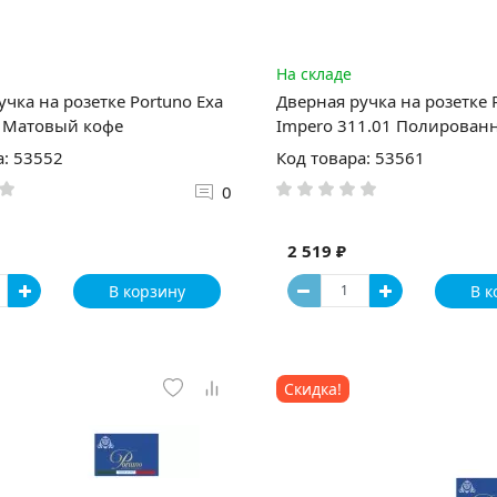
На складе
учка на розетке Portuno Exa
Дверная ручка на розетке 
1 Матовый кофе
Impero 311.01 Полирован
а: 53552
Код товара: 53561
0
2 519 ₽
В корзину
В к
Скидка!