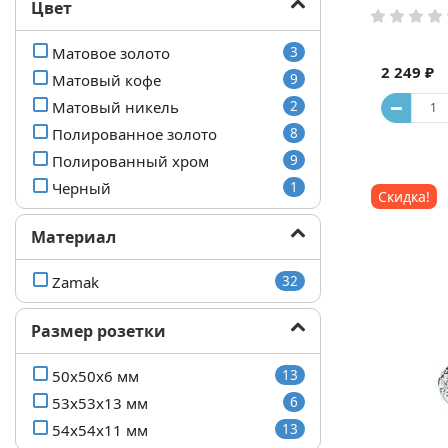
Цвет
Матовое золото
3
2 249 ₽
Матовый кофе
9
Матовый никель
2
Полированное золото
8
Полированный хром
9
Черный
1
Скидка!
Материал
Zamak
32
Размер розетки
50x50x6 мм
13
53x53x13 мм
6
54x54x11 мм
13