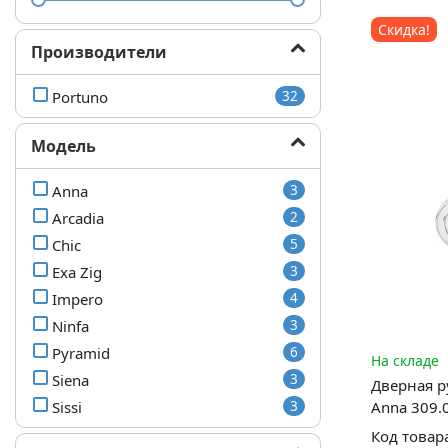
Скидка!
Производители
Portuno
32
Модель
Anna
3
Arcadia
2
Chic
5
Exa Zig
3
Impero
4
Ninfa
3
Pyramid
6
На складе
Siena
3
Дверная р
Sissi
3
Anna 309
Код товар