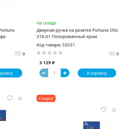
На складе
Portuno
Дверная ручка на розетке Portuno Chic
офе
316.01 Полированный хром
Код товара: 53531
0
0
3 129 ₽
орзину
В корзину
Скидка!