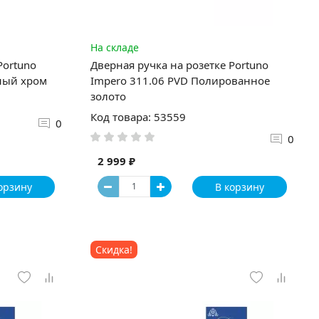
На складе
Portuno
Дверная ручка на розетке Portuno
ный хром
Impero 311.06 PVD Полированное
золото
Код товара: 53559
0
0
2 999 ₽
орзину
В корзину
Скидка!