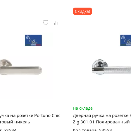
Скидка!
На складе
чка на розетке Portuno Chic
Дверная ручка на розетке 
атовый никель
Zig 301.01 Полированный
а: 53534
Код товара: 53553