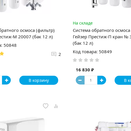
На складе
братного осмоса (фильтр)
Система обратного осмоса
естиж-M 20007 (бак 12 л)
Гейзер Престиж-П кран № 
(бак 12 л)
а: 50848
Код товара: 50849
2
16 830 ₽
В корзину
В к