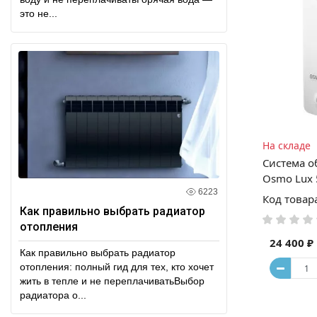
это не...
На складе
Система о
Osmo Lux
6223
Код товар
Как правильно выбрать радиатор
отопления
24 400 ₽
Как правильно выбрать радиатор
отопления: полный гид для тех, кто хочет
жить в тепле и не переплачиватьВыбор
радиатора о...