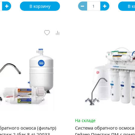
В корзину
В к
На складе
братного осмоса (фильтр)
Система обратного осмоса
стиж 2 (бак 8 л) 20033
Гейзер Престиж ПМ с помп