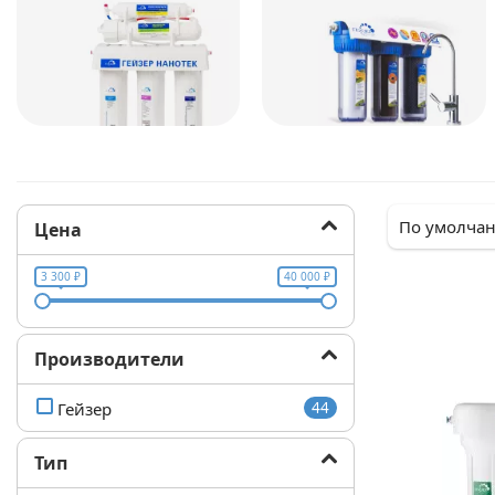
Цена
3 300 ₽
40 000 ₽
Производители
Гейзер
44
Тип