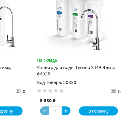
На складе
тима,
Фильтр для воды Гейзер 3 ИВ Элита
66035
Код товара: 50830
0
0
5 830 ₽
орзину
В корзину