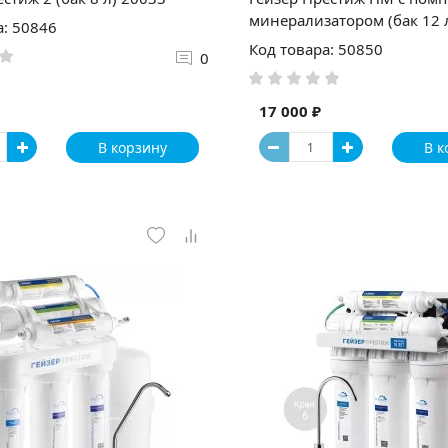
минерализатором (бак 12 
а: 50846
Код товара: 50850
0
17 000 ₽
В корзину
В к