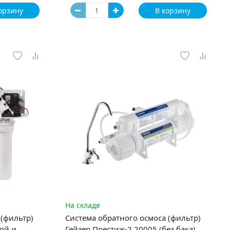
орзину
В корзину
На складе
 (фильтр)
Система обратного осмоса (фильтр)
ой и
Гейзер Престиж-2 20005 (без бака)