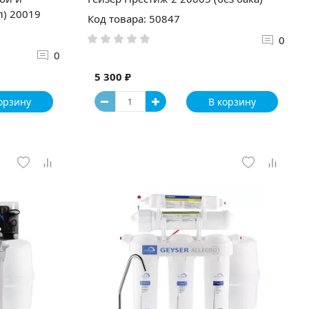
л) 20019
Код товара: 50847
0
0
5 300 ₽
орзину
В корзину