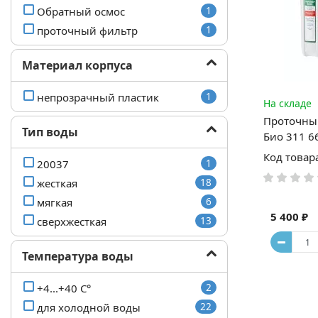
Обратный осмос
1
проточный фильтр
1
Материал корпуса
непрозрачный пластик
1
На складе
Проточный
Тип воды
Био 311 6
Код товар
20037
1
жесткая
18
мягкая
6
5 400 ₽
сверхжесткая
13
Температура воды
+4...+40 C°
2
для холодной воды
22