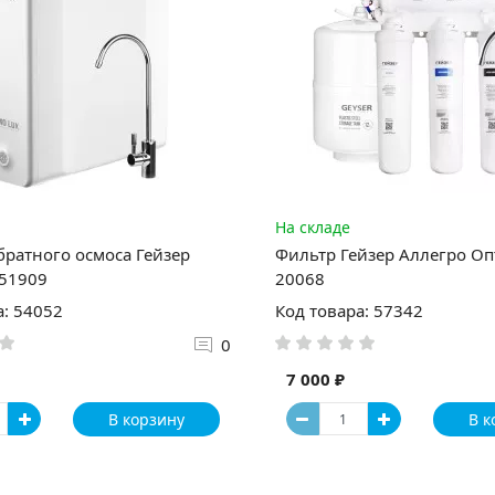
На складе
братного осмоса Гейзер
Фильтр Гейзер Аллегро Оп
 51909
20068
а: 54052
Код товара: 57342
0
7 000 ₽
В корзину
В к