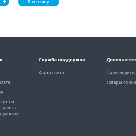
В корзину
я
Служба поддержки
Дополнител
Карта сайта
Производите
плата
Товары со ск
ра
ерта и
льность
х данных