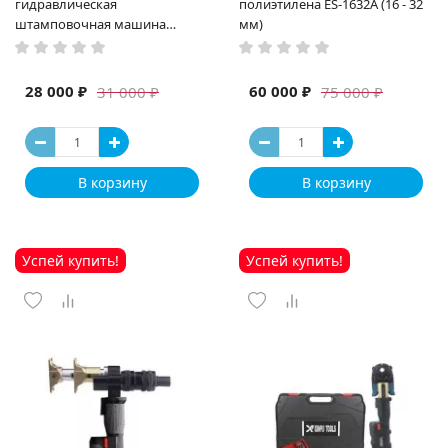
гидравлическая
полиэтилена ES-1632A (16 - 32
штамповочная машина
мм)
высокая мощность и мощный
выход ручная электрическая
машина
28 000 ₽
60 000 ₽
31 000 ₽
75 000 ₽
В корзину
В корзину
Успей купить!
Успей купить!