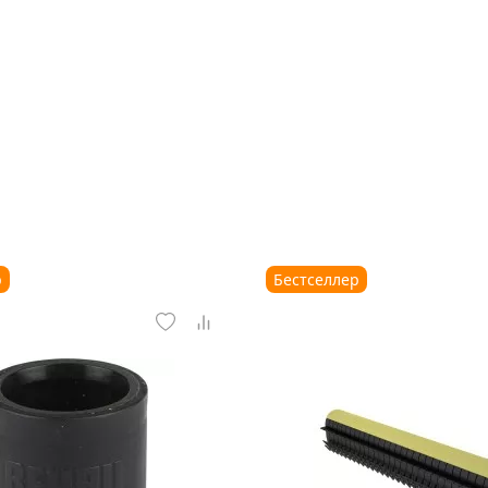
р
Бестселлер