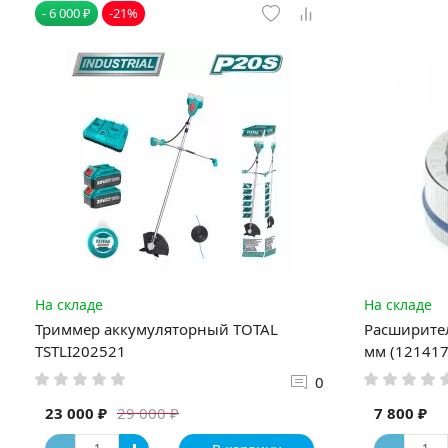
- 6 000 ₽
-21%
На складе
На складе
Триммер аккумуляторный TOTAL
Расширител
TSTLI202521
мм (121417
0
23 000 ₽
7 800 ₽
29 000 ₽