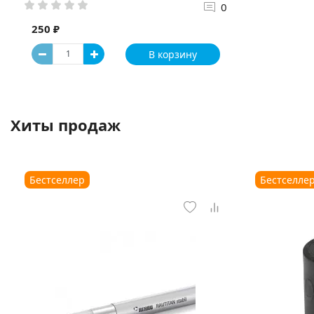
0
250 ₽
В корзину
Хиты продаж
Бестселлер
Бестселле