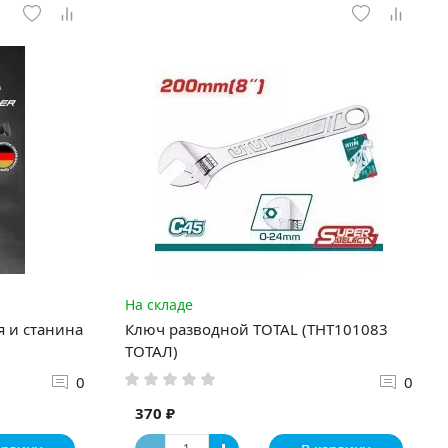
На складе
я и станина
Ключ разводной TOTAL (THT101083
ТОТАЛ)
0
0
370 ₽