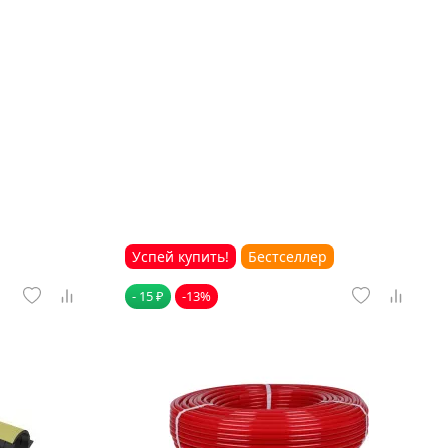
Успей купить!
Бестселлер
- 15 ₽
-13%