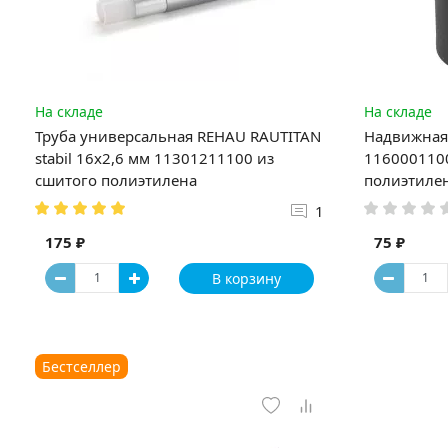
На складе
На складе
Труба универсальная REHAU RAUTITAN
Надвижная 
stabil 16х2,6 мм 11301211100 из
1160001100
сшитого полиэтилена
полиэтиле
1
175 ₽
75 ₽
В корзину
Бестселлер