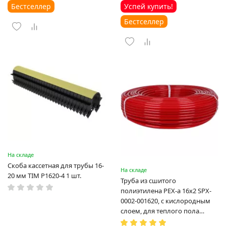
Бестселлер
Успей купить!
Бестселлер
На складе
Скоба кассетная для трубы 16-
На складе
20 мм TIM P1620-4 1 шт.
Труба из сшитого
полиэтилена PEX-a 16х2 SPX-
0002-001620, с кислородным
слоем, для теплого пола
(Испания)