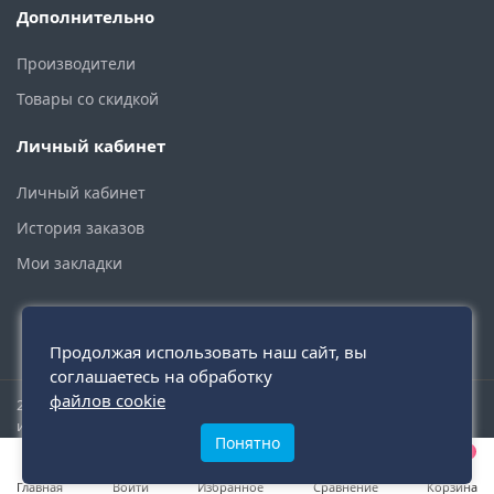
Дополнительно
Производители
Товары со скидкой
Личный кабинет
Личный кабинет
История заказов
Мои закладки
Продолжая использовать наш сайт, вы
соглашаетесь на обработку
файлов cookie
2015 - 2026 © santehmoskva.ru — интернет-магазин сантехники
инженерной и бытовой.
Понятно
0
0
0
Главная
Войти
Избранное
Сравнение
Корзина