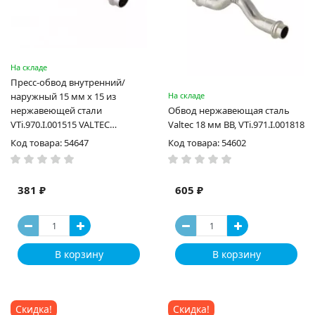
На складе
Пресс-обвод внутренний/
наружный 15 мм х 15 из
На складе
нержавеющей стали
Обвод нержавеющая сталь
VTi.970.I.001515 VALTEC
Valtec 18 мм ВВ, VTi.971.I.001818
(ВАЛТЕК)
Код товара: 54647
Код товара: 54602
381 ₽
605 ₽
В корзину
В корзину
Скидка!
Скидка!