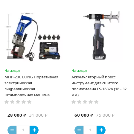
На складе
На складе
MHP-20C LONG Портативная
Аккумуляторный пресс
электрическая
инструмент для сшитого
гидравлическая
полиэтилена ES-1632A (16 - 32
штамповочная машина
мм)
высокая мощность и мощный
выход ручная электрическая
машина
28 000 ₽
60 000 ₽
31 000 ₽
75 000 ₽