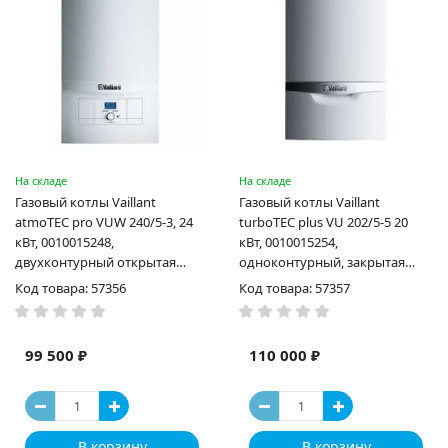
На складе
На складе
Газовый котлы Vaillant
Газовый котлы Vaillant
atmoTEC pro VUW 240/5-3, 24
turboTEC plus VU 202/5-5 20
кВт, 0010015248,
кВт, 0010015254,
двухконтурный открытая
одноконтурный, закрытая
камера сгорания
камера сгорания
Код товара: 57356
Код товара: 57357
99 500 ₽
110 000 ₽
В корзину
В корзину