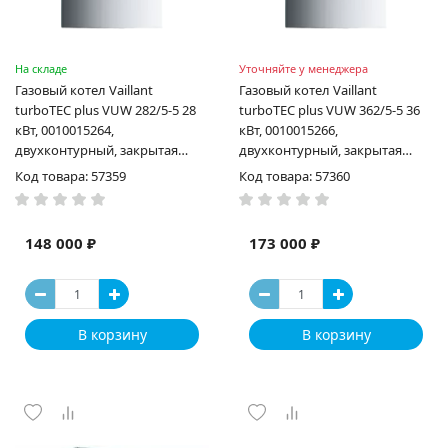
На складе
Уточняйте у менеджера
Газовый котел Vaillant
Газовый котел Vaillant
turboTEC plus VUW 282/5-5 28
turboTEC plus VUW 362/5-5 36
кВт, 0010015264,
кВт, 0010015266,
двухконтурный, закрытая
двухконтурный, закрытая
камера сгорания
камера сгорания
Код товара: 57359
Код товара: 57360
148 000 ₽
173 000 ₽
В корзину
В корзину