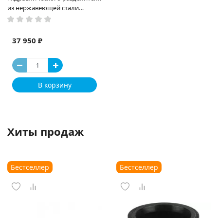
из нержавеющей стали
ПроксиТерм CLASSIC GK 25-7
37 950 ₽
В корзину
Хиты продаж
Бестселлер
Бестселлер