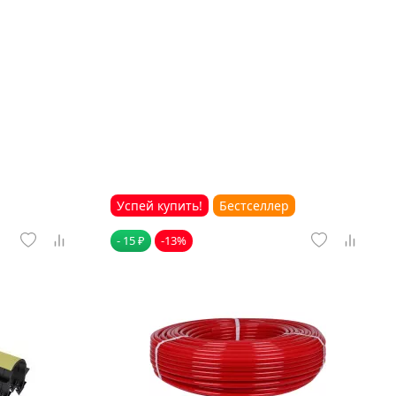
Успей купить!
Бестселлер
- 15 ₽
-13%