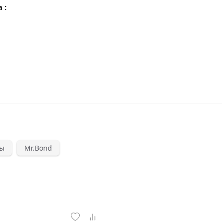
 :
лы
Mr.Bond