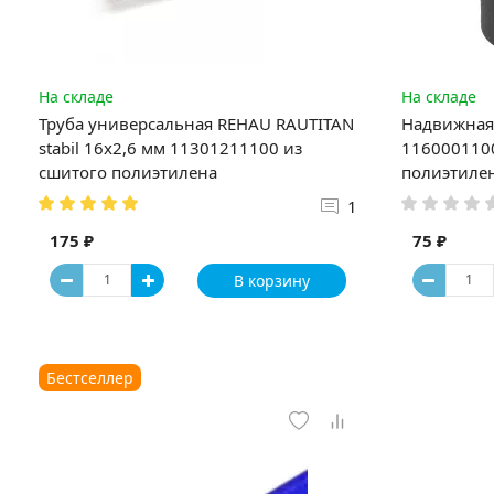
На складе
На складе
Труба универсальная REHAU RAUTITAN
Надвижная 
stabil 16х2,6 мм 11301211100 из
1160001100
сшитого полиэтилена
полиэтиле
1
175 ₽
75 ₽
В корзину
Бестселлер