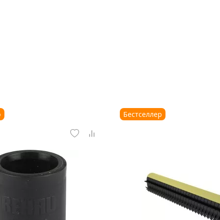
р
Бестселлер