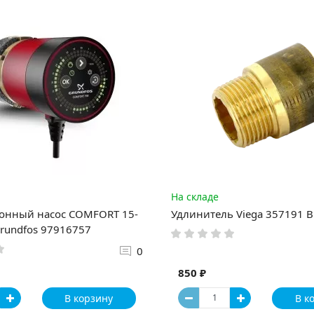
На складе
онный насос COMFORT 15-
Удлинитель Viega 357191 В
rundfos 97916757
0
850 ₽
В корзину
В к