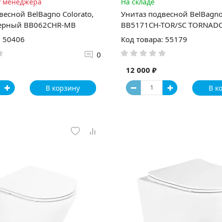
у менеджера
На складе
весной BelBagno Colorato,
Унитаз подвесной BelBagn
ерный BB062CHR-MB
BB5171CH-TOR/SC TORNAD
: 50406
Код товара: 55179
0
12 000 ₽
В корзину
В к