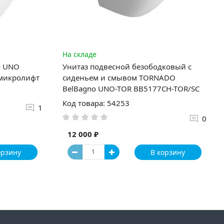
На складе
o UNO
Унитаз подвесной безободковый с
 микролифт
сиденьем и смывом TORNADO
BelBagno UNO-TOR BB5177CH-TOR/SC
Код товара: 54253
1
0
12 000 ₽
орзину
В корзину