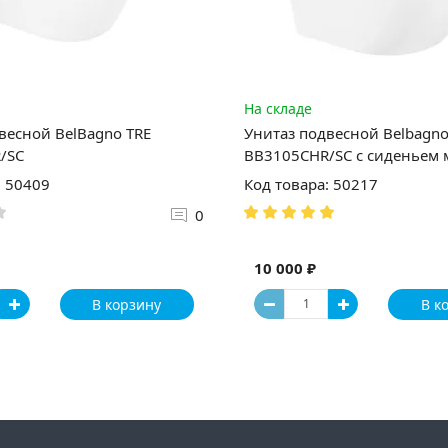
На складе
весной BelBagno TRE
Унитаз подвесной Belbagn
/SC
BB3105CHR/SC с сиденьем
: 50409
Код товара: 50217
0
10 000 ₽
В корзину
В к