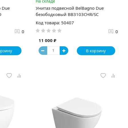
На складе
o Due
Унитаз подвесной BelBagno Due
O
безободковый BB3103CHR/SC
Код товара: 50407
0
0
11 000 ₽
орзину
В корзину