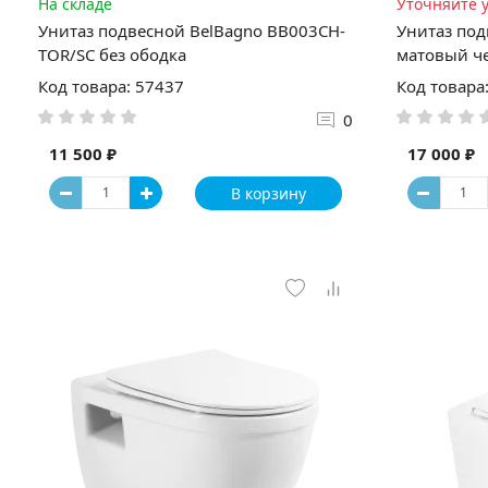
На складе
Уточняйте 
Унитаз подвесной BelBagno BB003CH-
Унитаз под
TOR/SC без ободка
матовый ч
Код товара: 57437
Код товара
0
11 500 ₽
17 000 ₽
В корзину