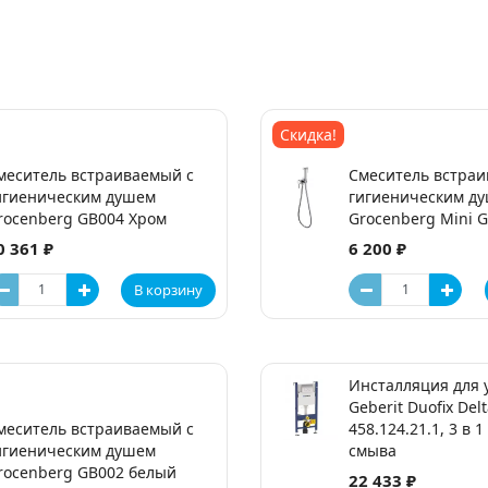
Скидка!
меситель встраиваемый с
Смеситель встраи
игиеническим душем
гигиеническим д
rocenberg GB004 Хром
Grocenberg Mini 
0 361 ₽
6 200 ₽
В корзину
Инсталляция для 
Geberit Duofix Del
меситель встраиваемый с
458.124.21.1, 3 в 
игиеническим душем
смыва
rocenberg GB002 белый
22 433 ₽