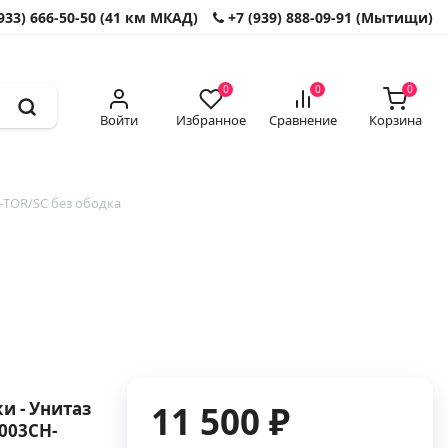
933) 666-50-50 (41 км МКАД)
+7 (939) 888-09-91 (Мытищи)
0
0
0
Войти
Избранное
Сравнение
Корзина
-TOR/SC без ободка
и - Унитаз
11 500 ₽
003CH-