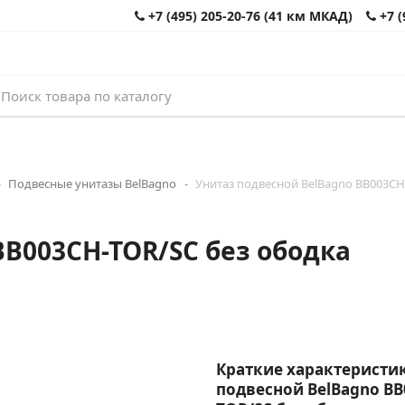
+7 (495) 205-20-76 (41 км МКАД)
+7 (
Подвесные унитазы BelBagno
Унитаз подвесной BelBagno BB003CH
BB003CH-TOR/SC без ободка
Краткие характеристик
подвесной BelBagno BB