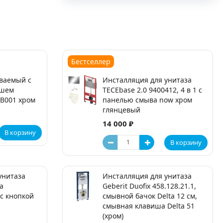
Бестселлер
ваемый с
Инсталляция для унитаза
ушем
TECEbase 2.0 9400412, 4 в 1 с
GB001 хром
панелью смыва now хром
глянцевый
14 000 ₽
В корзину
В корзину
унитаза
Инсталляция для унитаза
ta
Geberit Duofix 458.128.21.1,
1 с кнопкой
смывной бачок Delta 12 см,
смывная клавиша Delta 51
(хром)