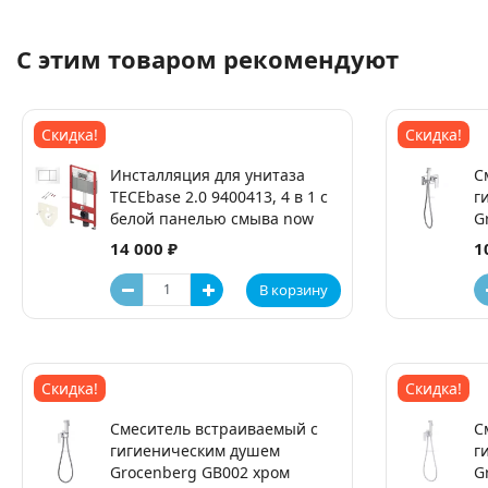
С этим товаром рекомендуют
Скидка!
Скидка!
Инсталляция для унитаза
С
TECEbase 2.0 9400413, 4 в 1 с
г
белой панелью смыва now
G
14 000 ₽
1
В корзину
Скидка!
Скидка!
Смеситель встраиваемый с
С
гигиеническим душем
г
Grocenberg GB002 хром
G