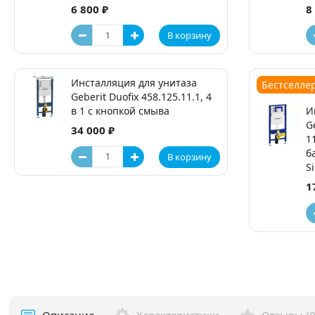
6 800 ₽
8
В корзину
Инсталляция для унитаза
Бестселле
Geberit Duofix 458.125.11.1, 4
в 1 с кнопкой смыва
И
G
34 000 ₽
1
б
В корзину
S
1
Описание
Характеристики
Отзывы (0