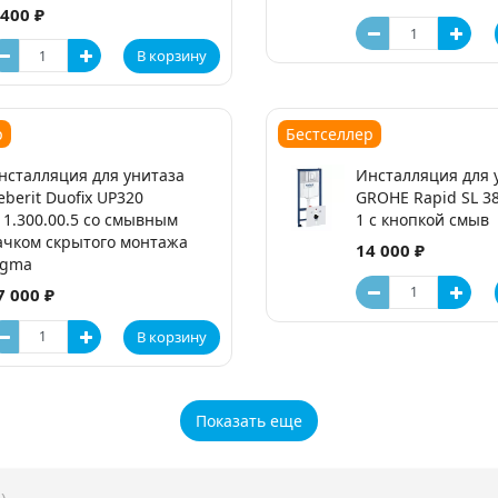
 400 ₽
В корзину
р
Бестселлер
нсталляция для унитаза
Инсталляция для 
eberit Duofix UP320
GROHE Rapid SL 38
11.300.00.5 со смывным
1 с кнопкой смыв
ачком скрытого монтажа
14 000 ₽
igma
7 000 ₽
В корзину
Показать еще
)