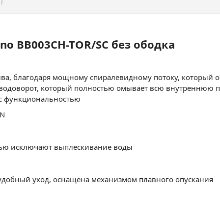
no BB003CH-TOR/SC без ободка
ыва, благодаря мощному спиралевидному потоку, который о
й водоворот, который полностью омывает всю внутреннюю 
н с функциональностью
EN
тью исключают выплескивание воды
 удобный уход, оснащена механизмом плавного опускания