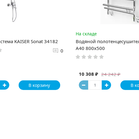
На складе
стема KAISER Sonat 34182
Водяной полотенцесушите
А40 800x500
0
10 308 ₽
24 242 ₽
В корзину
В к