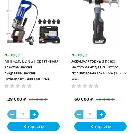
На складе
На складе
MHP-20C LONG Портативная
Аккумуляторный пресс
электрическая
инструмент для сшитого
гидравлическая
полиэтилена ES-1632A (16 - 32
штамповочная машина
мм)
высокая мощность и мощный
выход ручная электрическая
машина
28 000 ₽
60 000 ₽
31 000 ₽
75 000 ₽
В корзину
В корзину