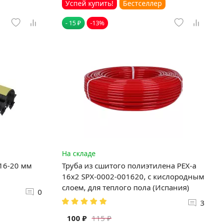
Успей купить!
Бестселлер
- 15 ₽
-13%
На складе
 16-20 мм
Труба из сшитого полиэтилена PEX-a
16х2 SPX-0002-001620, с кислородным
слоем, для теплого пола (Испания)
0
3
100 ₽
115 ₽