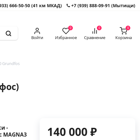
933) 666-50-50 (41 км МКАД)
+7 (939) 888-09-91 (Мытищи)
0
0
0
Войти
Избранное
Сравнение
Корзина
 Grundfos
фос)
и -
140 000 ₽
с MAGNA3