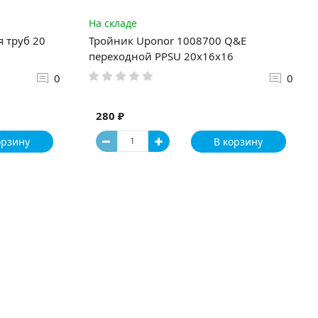
На складе
я труб 20
Тройник Uponor 1008700 Q&E
переходной PPSU 20x16x16
0
0
280 ₽
орзину
В корзину