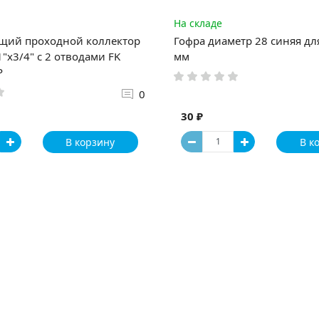
На складе
щий проходной коллектор
Гофра диаметр 28 синяя дл
"х3/4" с 2 отводами FK
мм
P
0
30 ₽
В корзину
В к