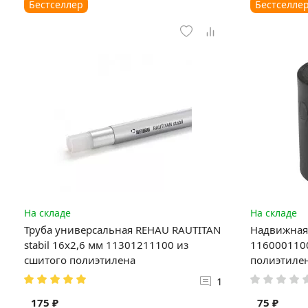
Бестселлер
Бестселле
На складе
На складе
Труба универсальная REHAU RAUTITAN
Надвижная 
stabil 16х2,6 мм 11301211100 из
1160001100
сшитого полиэтилена
полиэтиле
1
175 ₽
75 ₽