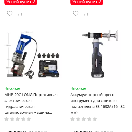
Успей купить!
Успей купить!
На складе
На складе
MHP-20C LONG Портативная
Аккумуляторный пресс
электрическая
инструмент для сшитого
гидравлическая
полиэтилена ES-1632A (16 - 32
штамповочная машина
мм)
высокая мощность и мощный
выход ручная электрическая
машина