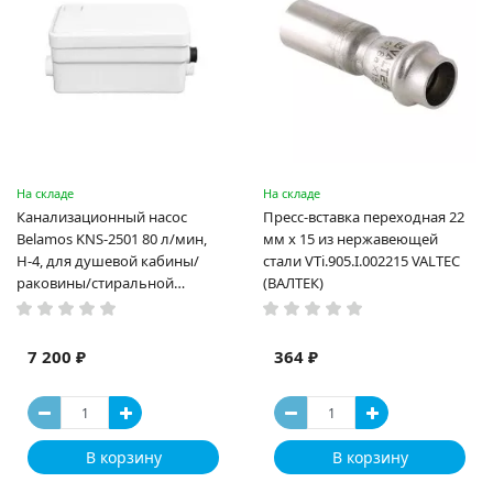
На складе
На складе
Канализационный насос
Пресс-вставка переходная 22
Belamos KNS-2501 80 л/мин,
мм х 15 из нержавеющей
Н-4, для душевой кабины/
стали VTi.905.I.002215 VALTEC
раковины/стиральной
(ВАЛТЕК)
машины/посуд.машины
7 200 ₽
364 ₽
В корзину
В корзину