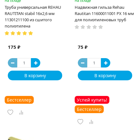
На складе
На складе
Труба универсальная REHAU
Надвижная гильза Rehau
RAUTITAN stabil 16х2,6 мм
Rautitan 11600011001 PX 16 мм
11301211100 из сшитого
для полиэтиленовых труб
полиэтилена
175 ₽
75 ₽
В корзину
В корзину
Бестселлер
Успей купить!
Бестселлер