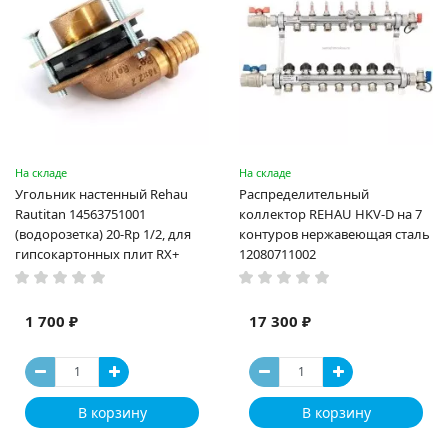
На складе
На складе
Угольник настенный Rehau
Распределительный
Rautitan 14563751001
коллектор REHAU HKV-D на 7
(водорозетка) 20-Rp 1/2, для
контуров нержавеющая сталь
гипсокартонных плит RX+
12080711002
1 700 ₽
17 300 ₽
В корзину
В корзину