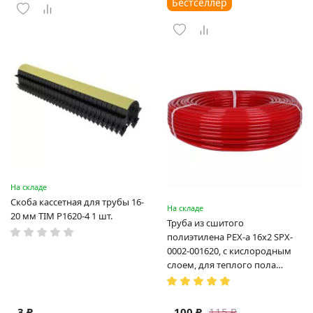
Бестселлер
На складе
Скоба кассетная для трубы 16-
На складе
20 мм TIM P1620-4 1 шт.
Труба из сшитого
полиэтилена PEX-a 16х2 SPX-
0002-001620, с кислородным
слоем, для теплого пола
(Испания)
3 ₽
100 ₽
115 ₽