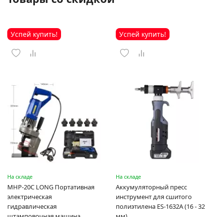
Успей купить!
Успей купить!
На складе
На складе
MHP-20C LONG Портативная
Аккумуляторный пресс
электрическая
инструмент для сшитого
гидравлическая
полиэтилена ES-1632A (16 - 32
штамповочная машина
мм)