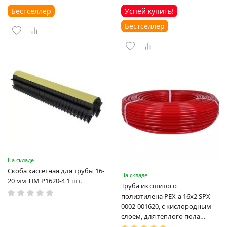
Бестселлер
Успей купить!
Бестселлер
На складе
Скоба кассетная для трубы 16-
На складе
20 мм TIM P1620-4 1 шт.
Труба из сшитого
полиэтилена PEX-a 16х2 SPX-
0002-001620, с кислородным
слоем, для теплого пола
(Испания)