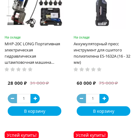
На складе
На складе
MHP-20C LONG Портативная
Аккумуляторный пресс
электрическая
инструмент для сшитого
гидравлическая
полиэтилена ES-1632A (16 - 32
штамповочная машина
мм)
высокая мощность и мощный
выход ручная электрическая
машина
28 000 ₽
60 000 ₽
31 000 ₽
75 000 ₽
В корзину
В корзину
Успей купить!
Успей купить!