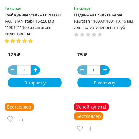
На складе
На складе
Труба универсальная REHAU
Надвижная гильза Rehau
RAUTITAN stabil 16х2,6 мм
Rautitan 11600011001 PX 16 мм
11301211100 из сшитого
для полиэтиленовых труб
полиэтилена
175 ₽
75 ₽
В корзину
В корзину
Бестселлер
Успей купить!
Бестселлер