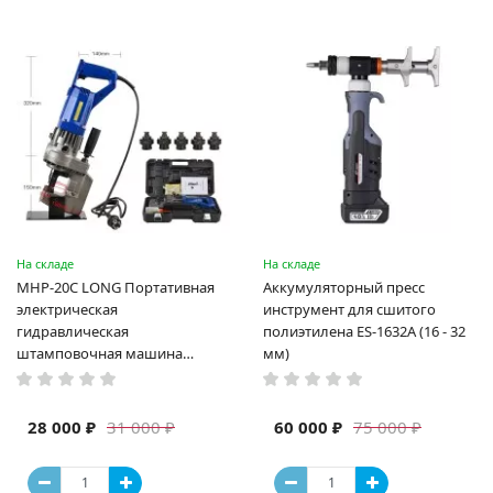
На складе
На складе
MHP-20C LONG Портативная
Аккумуляторный пресс
электрическая
инструмент для сшитого
гидравлическая
полиэтилена ES-1632A (16 - 32
штамповочная машина
мм)
высокая мощность и мощный
выход ручная электрическая
машина
28 000 ₽
60 000 ₽
31 000 ₽
75 000 ₽