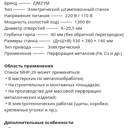
Бренд
⸻ ZJMZYM
Тип
⸻ Электрический штамповочный станок
Напряжение питания
⸻ 220 В / 110 В
Мощность (холостой ход)
⸻ 1300 Вт
Диаметр отверстий
⸻ 6–20,5 мм
Глубина горла
⸻ 40 мм (без обратной перегородки)
Размеры станка ⸻ (Д×Ш×В)
530 × 280 × 140 мм
Тип привода
⸻ Электрический
Применение
⸻ Перфорация металлов (Fe, Cu и др.)
Область применения
Станок MHP-20 может применяться:
•
В мастерских по металлообработке;
•
На строительных и монтажных площадках;
•
На производстве для массовой перфорации
металлических изделий;
•
В электротехнических работах (щиты, коробки,
крепежные уголки и пр.).
Дополнительные особенности