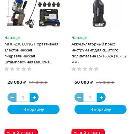
На складе
На складе
MHP-20C LONG Портативная
Аккумуляторный пресс
электрическая
инструмент для сшитого
гидравлическая
полиэтилена ES-1632A (16 - 32
штамповочная машина
мм)
высокая мощность и мощный
выход ручная электрическая
машина
28 000 ₽
60 000 ₽
31 000 ₽
75 000 ₽
В корзину
В корзину
Успей купить!
Успей купить!