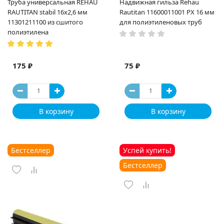
Труба универсальная REHAU
Надвижная гильза Rehau
RAUTITAN stabil 16х2,6 мм
Rautitan 11600011001 PX 16 мм
11301211100 из сшитого
для полиэтиленовых труб
полиэтилена
175 ₽
75 ₽
В корзину
В корзину
Бестселлер
Успей купить!
Бестселлер