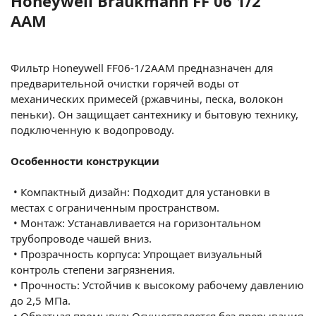
Honeywell Braukmann FF 06 1/2"
ААМ
Фильтр Honeywell FF06-1/2AAM предназначен для
предварительной очистки горячей воды от
механических примесей (ржавчины, песка, волокон
пеньки). Он защищает сантехнику и бытовую технику,
подключенную к водопроводу.
Особенности конструкции
•
Компактный дизайн: Подходит для установки в
местах с ограниченным пространством.
•
Монтаж: Устанавливается на горизонтальном
трубопроводе чашей вниз.
•
Прозрачность корпуса: Упрощает визуальный
контроль степени загрязнения.
•
Прочность: Устойчив к высокому рабочему давлению
до 2,5 МПа.
•
Обратная промывка: Осуществляется без прерывания