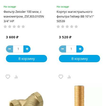
На складе
На складе
Фильтр Zeissler 100 мкм, с
Корпус магистрального
манометром, ZSf.303.0105N
фильтра Гейзер BB 10"x1"
3/4" НР
50539
3 600 ₽
3 520 ₽
В корзину
В корзину