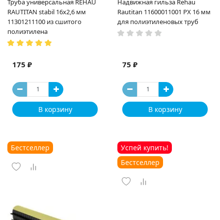
Труба универсальная REHAU
Надвижная гильза Rehau
RAUTITAN stabil 16х2,6 мм
Rautitan 11600011001 PX 16 мм
11301211100 из сшитого
для полиэтиленовых труб
полиэтилена
175 ₽
75 ₽
В корзину
В корзину
Бестселлер
Успей купить!
Бестселлер