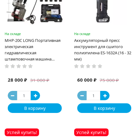
На складе
На складе
MHP-20C LONG Портативная
Аккумуляторный пресс
электрическая
инструмент для сшитого
гидравлическая
полиэтилена ES-1632A (16 - 32
штамповочная машина
мм)
высокая мощность и мощный
выход ручная электрическая
машина
28 000 ₽
60 000 ₽
31 000 ₽
75 000 ₽
В корзину
В корзину
Успей купить!
Успей купить!