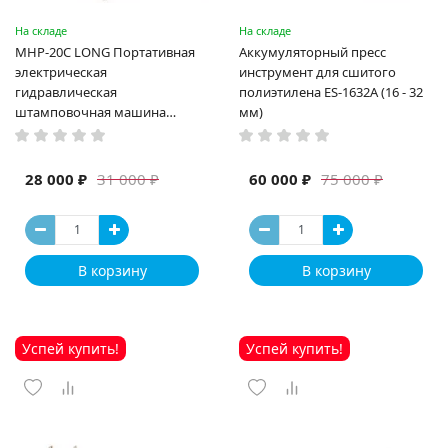
На складе
На складе
MHP-20C LONG Портативная
Аккумуляторный пресс
электрическая
инструмент для сшитого
гидравлическая
полиэтилена ES-1632A (16 - 32
штамповочная машина
мм)
высокая мощность и мощный
выход ручная электрическая
машина
28 000 ₽
60 000 ₽
31 000 ₽
75 000 ₽
В корзину
В корзину
Успей купить!
Успей купить!