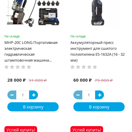
На складе
На складе
MHP-20C LONG Портативная
Аккумуляторный пресс
электрическая
инструмент для сшитого
гидравлическая
полиэтилена ES-1632A (16 - 32
штамповочная машина
мм)
высокая мощность и мощный
выход ручная электрическая
машина
28 000 ₽
60 000 ₽
31 000 ₽
75 000 ₽
В корзину
В корзину
Успей купить!
Успей купить!