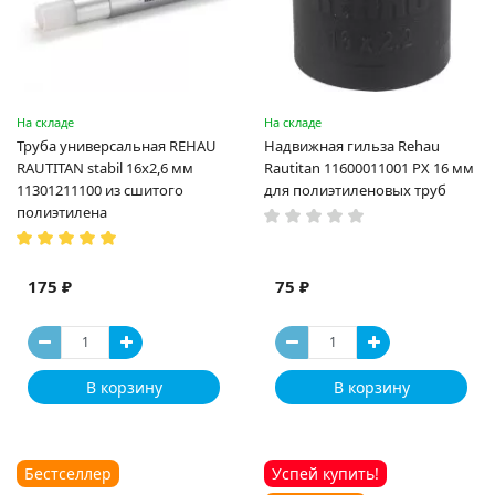
На складе
На складе
Труба универсальная REHAU
Надвижная гильза Rehau
RAUTITAN stabil 16х2,6 мм
Rautitan 11600011001 PX 16 мм
11301211100 из сшитого
для полиэтиленовых труб
полиэтилена
175 ₽
75 ₽
В корзину
В корзину
Бестселлер
Успей купить!