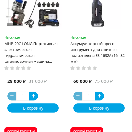
На складе
На складе
MHP-20C LONG Портативная
Аккумуляторный пресс
электрическая
инструмент для сшитого
гидравлическая
полиэтилена ES-1632A (16 - 32
штамповочная машина
мм)
высокая мощность и мощный
выход ручная электрическая
машина
28 000 ₽
60 000 ₽
31 000 ₽
75 000 ₽
В корзину
В корзину
Успей купить!
Успей купить!