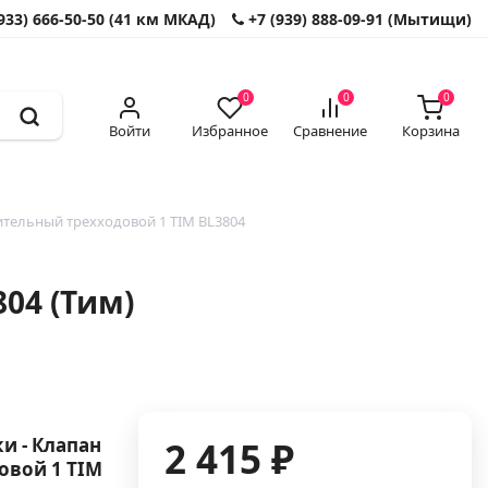
933) 666-50-50 (41 км МКАД)
+7 (939) 888-09-91 (Мытищи)
0
0
0
Войти
Избранное
Сравнение
Корзина
тельный трехходовой 1 TIM BL3804
04 (Тим)
и - Клапан
2 415 ₽
овой 1 TIM