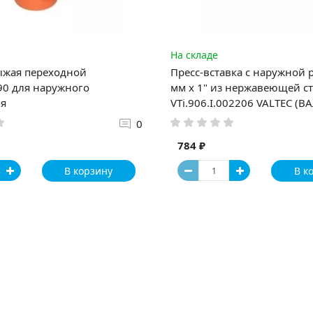
На складе
ыжая переходной
Пресс-вставка с наружной 
90 для наружного
мм х 1" из нержавеющей стали
я
VTi.906.I.002206 VALTEC (В
0
784 ₽
В корзину
В к