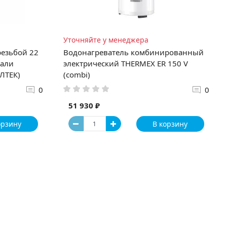
Уточняйте у менеджера
резьбой 22
Водонагреватель комбинированный
электрический THERMEX ER 150 V
АЛТЕК)
(combi)
0
0
51 930 ₽
орзину
В корзину