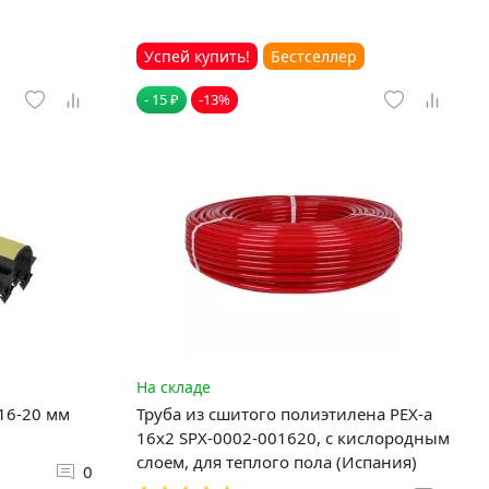
Успей купить!
Бестселлер
- 15 ₽
-13%
На складе
 16-20 мм
Труба из сшитого полиэтилена PEX-a
16х2 SPX-0002-001620, с кислородным
слоем, для теплого пола (Испания)
0