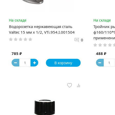
На складе
На складе
Водорозетка нержавеющая сталь
Тройник р
Valtec 15 мм x 1/2, VTi.954.I.001504
ф160/110*
применени
0
785 ₽
488 ₽
В корзину