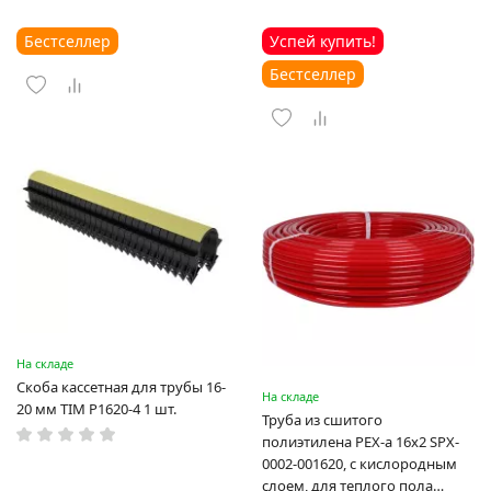
Бестселлер
Успей купить!
Бестселлер
На складе
Скоба кассетная для трубы 16-
На складе
20 мм TIM P1620-4 1 шт.
Труба из сшитого
полиэтилена PEX-a 16х2 SPX-
0002-001620, с кислородным
слоем, для теплого пола