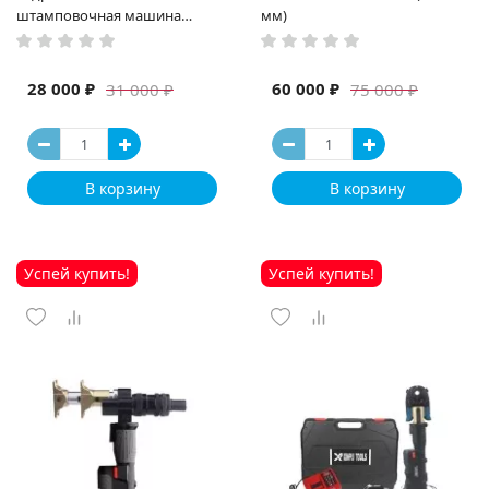
штамповочная машина
мм)
высокая мощность и мощный
выход ручная электрическая
машина
28 000 ₽
60 000 ₽
31 000 ₽
75 000 ₽
В корзину
В корзину
Успей купить!
Успей купить!