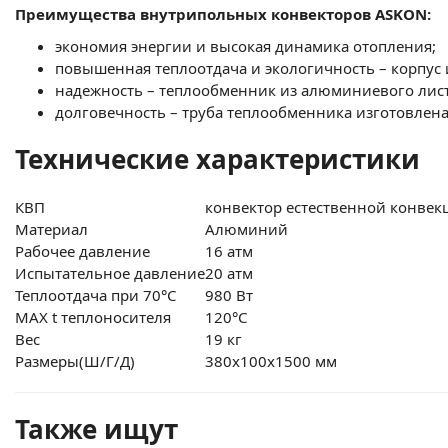
Преимущества внутрипольных конвекторов
ASKON:
экономия энергии и высокая динамика отопления;
повышенная теплоотдача и экологичность – корпус
надежность – теплообменник из алюминиевого лист
долговечность – труба теплообменника изготовлена
Технические характеристики
КВП
конвектор естественной конвек
Материал
Алюминий
Рабочее давление
16 атм
Испытательное давление
20 атм
Теплоотдача при 70°С
980 Вт
MAX t теплоносителя
120°С
Вес
19 кг
Размеры(Ш/Г/Д)
380x100x1500 мм
Также ищут