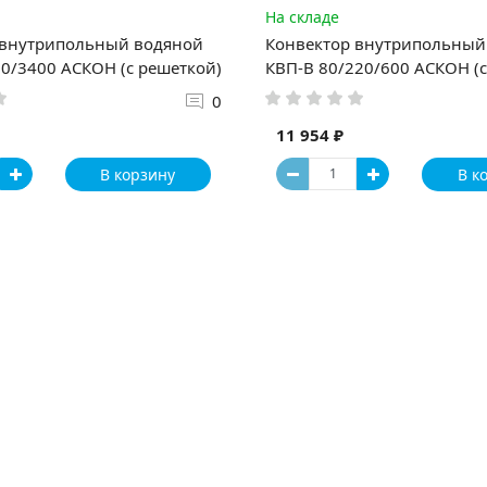
На складе
 внутрипольный водяной
Конвектор внутрипольный
0/3400 АСКОН (с решеткой)
КВП-В 80/220/600 АСКОН (с
0
11 954 ₽
В корзину
В к