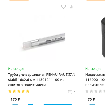
На складе
На складе
Труба универсальная REHAU RAUTITAN
Надвижная 
stabil 16х2,6 мм 11301211100 из
1160001100
сшитого полиэтилена
полиэтиле
1
175 ₽
75 ₽