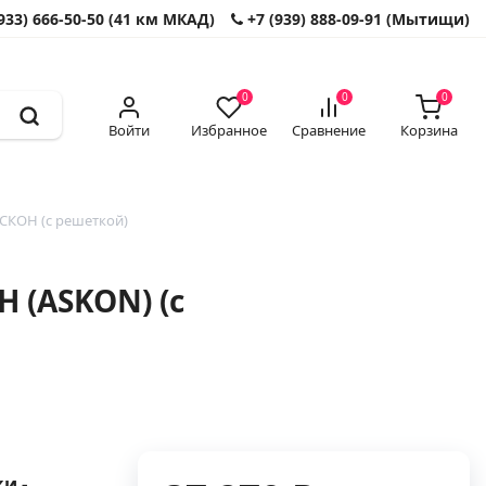
933) 666-50-50 (41 км МКАД)
+7 (939) 888-09-91 (Мытищи)
0
0
0
Войти
Избранное
Сравнение
Корзина
СКОН (с решеткой)
 (ASKON) (с
и -