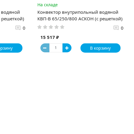
На складе
 водяной
Конвектор внутрипольный водяной
 решеткой)
КВП-В 65/250/800 АСКОН (с решеткой)
0
0
15 517 ₽
орзину
В корзину