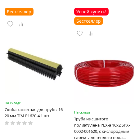
Бестселлер
Успей купить!
Бестселлер
На складе
Скоба кассетная для трубы 16-
На складе
20 мм TIM P1620-4 1 шт.
Труба из сшитого
полиэтилена PEX-a 16х2 SPX-
0002-001620, с кислородным
слоем, для теплого пола