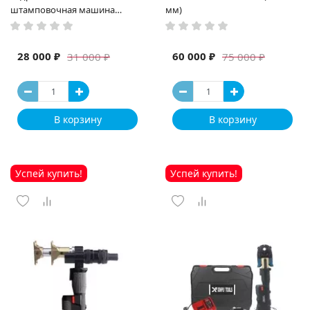
штамповочная машина
мм)
высокая мощность и мощный
выход ручная электрическая
машина
28 000 ₽
60 000 ₽
31 000 ₽
75 000 ₽
В корзину
В корзину
Успей купить!
Успей купить!