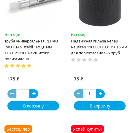
На складе
На складе
Труба универсальная REHAU
Надвижная гильза Rehau
RAUTITAN stabil 16х2,6 мм
Rautitan 11600011001 PX 16 мм
11301211100 из сшитого
для полиэтиленовых труб
полиэтилена
175 ₽
75 ₽
В корзину
В корзину
Бестселлер
Успей купить!