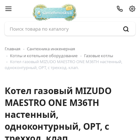
Главная
Сантехника инженерная
Котлы и котельное оборудование
Газовые котлы
Котел газовый MIZUDO MAESTRO ONE M36ТH настенный,
одноконтурный, OPT, с трехход. клап.
Котел газовый MIZUDO
MAESTRO ONE M36ТH
настенный,
одноконтурный, OPT, с
трехход. клап.