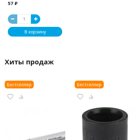
57 ₽
В корзину
Хиты продаж
Бестселлер
Бестселлер