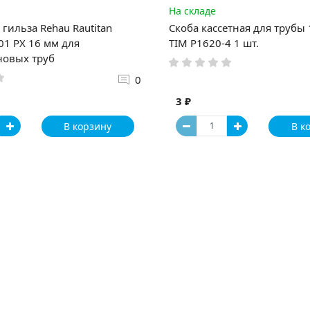
На складе
гильза Rehau Rautitan
Скоба кассетная для трубы
1 PX 16 мм для
TIM P1620-4 1 шт.
новых труб
0
3 ₽
В корзину
В к