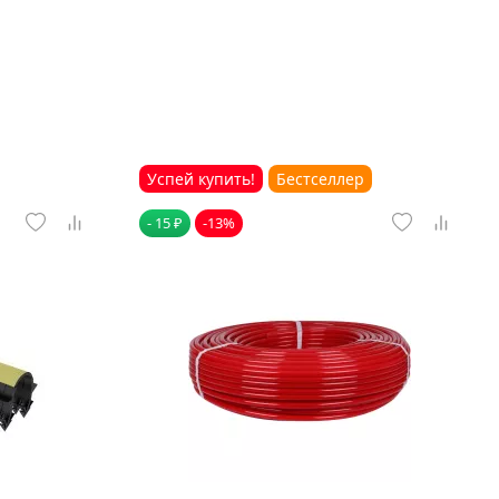
Успей купить!
Бестселлер
- 15 ₽
-13%