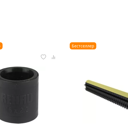
р
Бестселлер