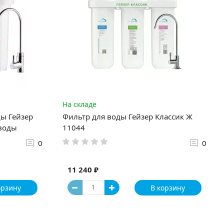
На складе
ы Гейзер
Фильтр для воды Гейзер Классик Ж
 воды
11044
0
0
11 240 ₽
орзину
В корзину