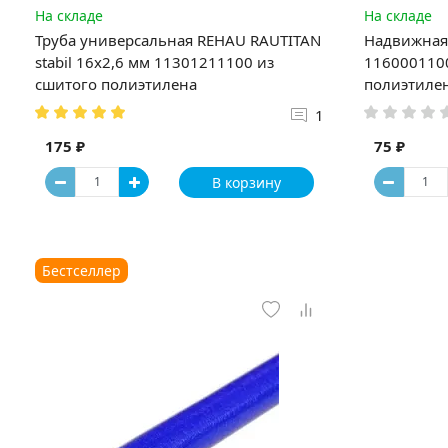
На складе
На складе
Труба универсальная REHAU RAUTITAN
Надвижная 
stabil 16х2,6 мм 11301211100 из
1160001100
сшитого полиэтилена
полиэтиле
1
175 ₽
75 ₽
В корзину
Бестселлер