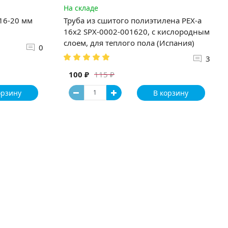
На складе
 16-20 мм
Труба из сшитого полиэтилена PEX-a
16х2 SPX-0002-001620, с кислородным
слоем, для теплого пола (Испания)
0
3
100 ₽
115 ₽
орзину
В корзину