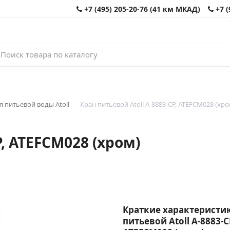
+7 (495) 205-20-76 (41 км МКАД)
+7 (
 питьевой воды Atoll
Кран питьевой Atoll A-8883-CP, ATEFCM028 (хро
P, ATEFCM028 (хром)
Краткие характеристик
питьевой Atoll A-8883-C