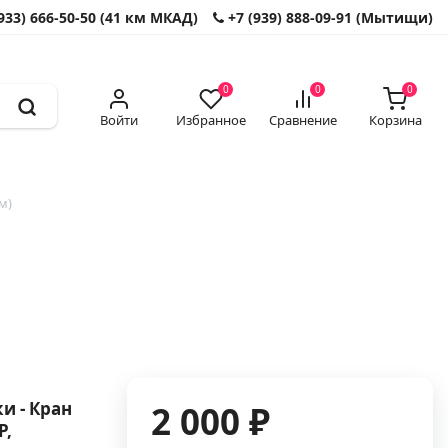
933) 666-50-50 (41 км МКАД)
+7 (939) 888-09-91 (Мытищи)
0
0
0
Войти
Избранное
Сравнение
Корзина
м)
и - Кран
2 000 ₽
P,